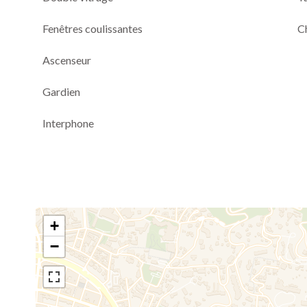
Fenêtres coulissantes
C
Ascenseur
Gardien
Interphone
+
−