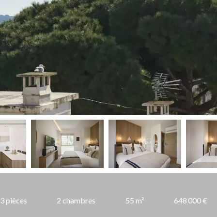
3 pièces
2 chambres
55 m²
648 000 €