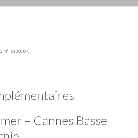
5 M², 648 000 €
mplémentaires
e mer – Cannes Basse
rnie