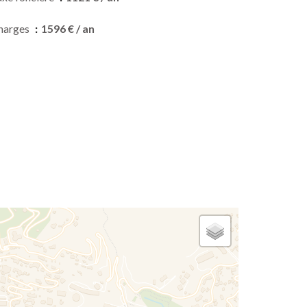
harges
1596 € / an