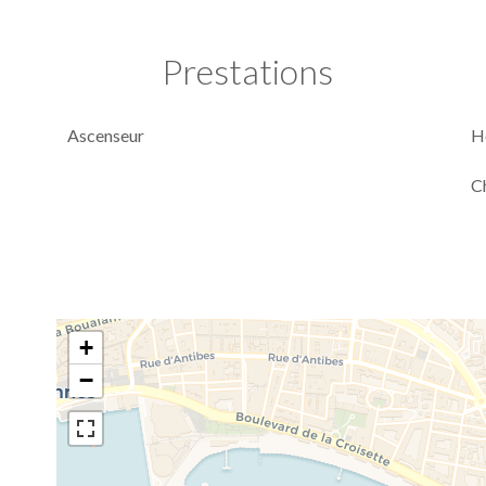
Prestations
Ascenseur
H
C
+
−