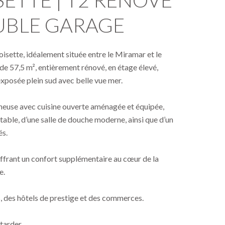
SETTE | T2 RÉNOVÉ
OUBLE GARAGE
oisette, idéalement située entre le Miramar et le
e 57,5 m², entièrement rénové, en étage élevé,
xposée plein sud avec belle vue mer.
ineuse avec cuisine ouverte aménagée et équipée,
able, d’une salle de douche moderne, ainsi que d’un
és.
offrant un confort supplémentaire au cœur de la
e.
 des hôtels de prestige et des commerces.
 tarder.