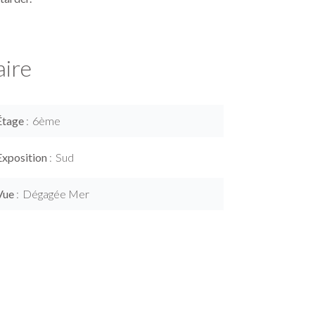
ire
Étage
6ème
Exposition
Sud
Vue
Dégagée Mer