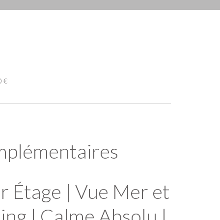
0 €
mplémentaires
er Étage | Vue Mer et
ing | Calme Absolu |