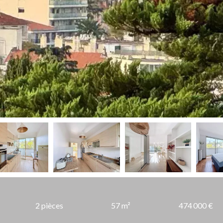
2 pièces
57 m²
474 000 €