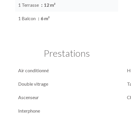
1 Terrasse
12 m²
1 Balcon
6 m²
Prestations
Air conditionné
H
Double vitrage
T
Ascenseur
C
Interphone