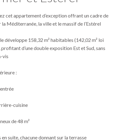
rez cet appartement d’exception offrant un cadre de
a Méditerranée, la ville et le massif de l’Estérel
gle développe 158,32 m² habitables (142,02 m² loi
 profitant d’une double exposition Est et Sud, sans
-vis
érieure :
entrée
rrière-cuisine
ineux de 48 m²
 en suite, chacune donnant sur la terrasse