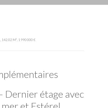
, 142.02 M², 1 990 000 €
mplémentaires
– Dernier étage avec
mer et Estérel