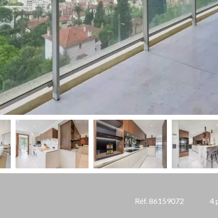
Réf. 86159072
4 