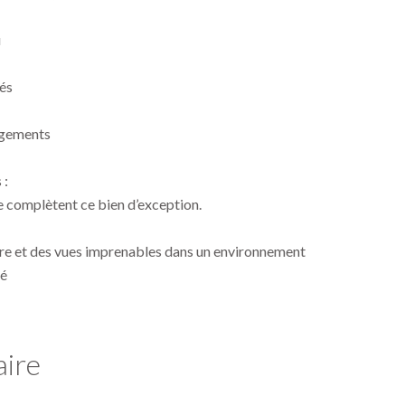
u
és
gements
 :
 complètent ce bien d’exception.
ère et des vues imprenables dans un environnement
ié
ire