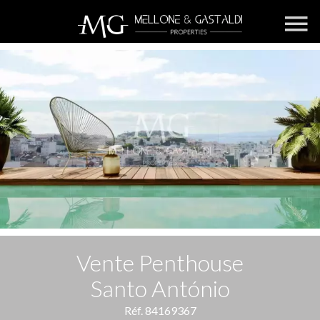
Vente Penthouse
Santo António
Réf. 84169367