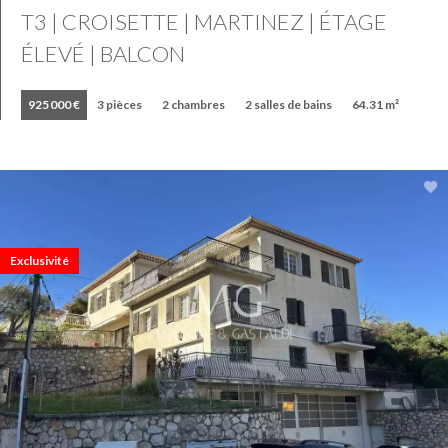
T3 | CROISETTE | MARTINEZ | ÉTAGE
ÉLEVÉ | BALCON
925 000 €
3 pièces
2 chambres
2 salles de bains
64.31 m²
Exclusivité