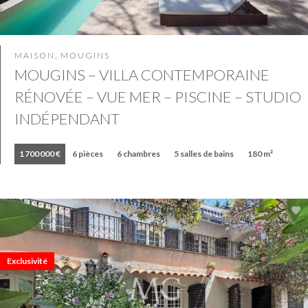
MAISON, MOUGINS
MOUGINS – VILLA CONTEMPORAINE
RÉNOVÉE – VUE MER – PISCINE – STUDIO
INDÉPENDANT
1 700 000 €
6 pièces
6 chambres
5 salles de bains
180 m²
Exclusivité