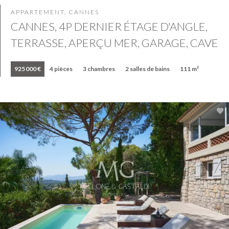
APPARTEMENT, CANNES
CANNES, 4P DERNIER ÉTAGE D'ANGLE,
TERRASSE, APERÇU MER, GARAGE, CAVE
925 000 €
4 pièces
3 chambres
2 salles de bains
111 m²