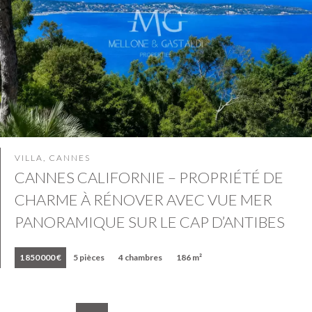
VILLA, CANNES
CANNES CALIFORNIE – PROPRIÉTÉ DE
CHARME À RÉNOVER AVEC VUE MER
PANORAMIQUE SUR LE CAP D’ANTIBES
1 850 000 €
5 pièces
4 chambres
186 m²