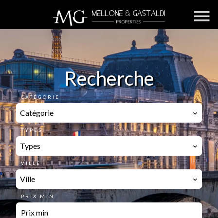
Recherche
CATÉGORIE
Catégorie
TYPES
Types
VILLE
Ville
PRIX MIN