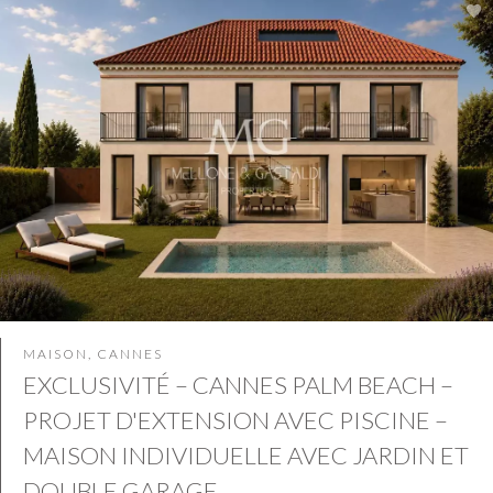
MAISON, CANNES
EXCLUSIVITÉ – CANNES PALM BEACH –
PROJET D'EXTENSION AVEC PISCINE –
MAISON INDIVIDUELLE AVEC JARDIN ET
DOUBLE GARAGE