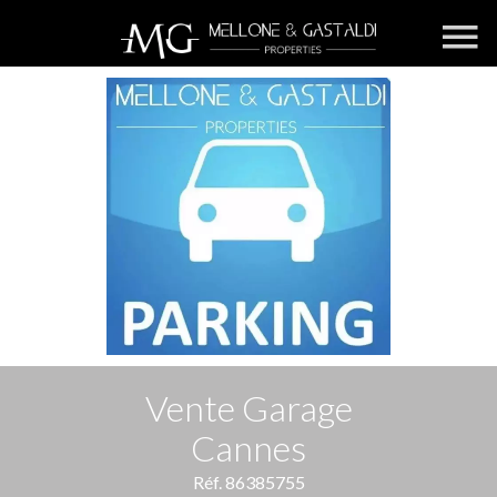
Vente Garage
Cannes
Réf. 86385755